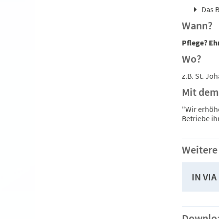
Das B
Wann?
Pflege? Eh
Wo?
z.B. St. Jo
Mit dem 
"Wir erhöhe
Betriebe i
Weitere
IN VIA
Downlo