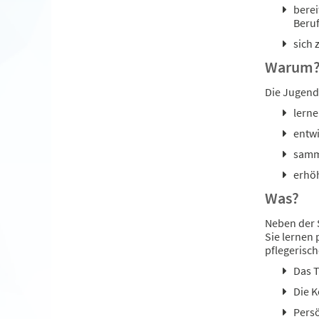
berei
Beru
sich 
Warum
Die Jugend
lerne
entwi
samme
erhöh
Was?
Neben der S
Sie lernen
pflegerisch
Das T
Die K
Persö