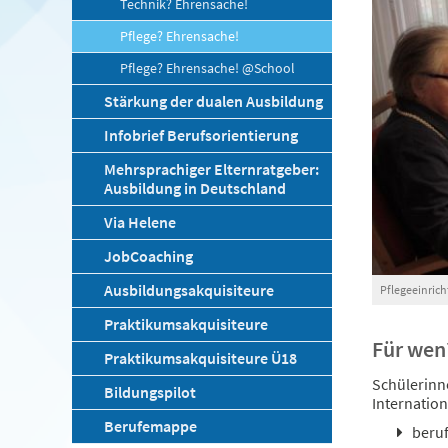
Technik? Ehrensache!
Pflege? Ehrensache!
Pflege? Ehrensache! @School
Stärkung der dualen Ausbildung
Infobrief Berufsorientierung
Mehrsprachiger Elternratgeber:
Ausbildung in Deutschland
Via Helene
JobCoaching
Ausbildungsakquisiteure
Pflegeeinric
Praktikumsakquisiteure
Für wen
Praktikumsakquisiteure Ü18
Schülerinn
Bildungspilot
Internation
Berufemappe
beruf