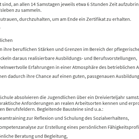
t sind, an allen 14 Samstagen jeweils etwa 6 Stunden Zeit aufzubr
fsleben zu sammeln.
zutrauen, durchzuhalten, um am Ende ein Zertifikat zu erhalten.
?
lichen
n ihre beruflichen Stärken und Grenzen im Bereich der pflegerisc
ckeln daraus realisierbare Ausbildungs- und Berufsvorstellungen,
lnwertvolle Erfahrungen in einer Atmosphäre des betrieblichen Al
en dadurch ihre Chance auf einen guten, passgenauen Ausbildung
chule absolvieren die Jugendlichen über ein Dreivierteljahr sams
 praktische Anforderungen an realen Arbeitsorten kennen und erpro
en Berufsfeldern. Begleitende Bausteine sind u.a.:
eamtraining zur Reflexion und Schulung des Sozialverhaltens,
ompetenzanalyse zur Erstellung eines persönlichen Fähigkeitsprofi
nliche Beratung und Begleitung,