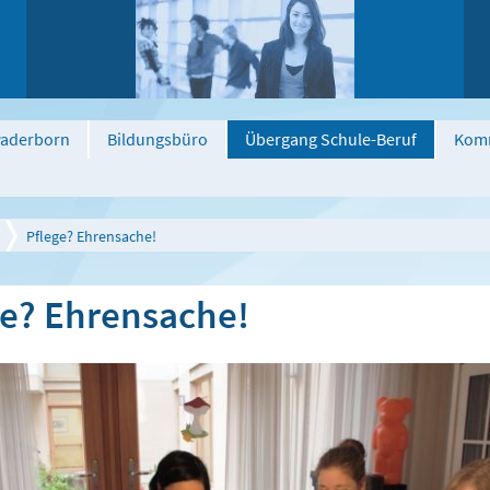
 Paderborn
Bildungsbüro
Übergang Schule-Beruf
Komm
Pflege? Ehrensache!
ge? Ehrensache!