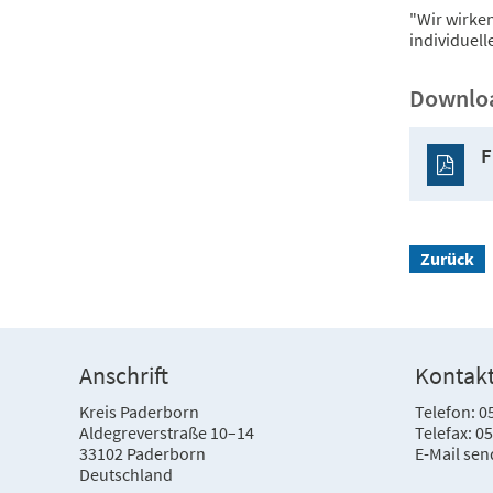
"Wir wirke
individuell
Downlo
F
Zurück
Anschrift
Kontak
Kreis Paderborn
Telefon: 0
Aldegreverstraße 10–14
Telefax: 0
33102 Paderborn
E-Mail se
Deutschland