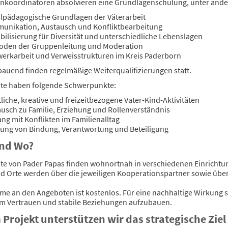
nkoordinatoren absolvieren eine Grundlagenschulung, unter and
lpädagogische Grundlagen der Väterarbeit
unikation, Austausch und Konfliktbearbeitung
bilisierung für Diversität und unterschiedliche Lebenslagen
oden der Gruppenleitung und Moderation
erkarbeit und Verweisstrukturen im Kreis Paderborn
bauend finden regelmäßige Weiterqualifizierungen statt.
te haben folgende Schwerpunkte:
liche, kreative und freizeitbezogene Vater-Kind-Aktivitäten
usch zu Familie, Erziehung und Rollenverständnis
g mit Konflikten im Familienalltag
ung von Bindung, Verantwortung und Beteiligung
nd Wo?
te von Pader Papas finden wohnortnah in verschiedenen Einrichtun
d Orte werden über die jeweiligen Kooperationspartner sowie üb
me an den Angeboten ist kostenlos. Für eine nachhaltige Wirkung s
um Vertrauen und stabile Beziehungen aufzubauen.
 Projekt unterstützen wir das strategische Ziel 