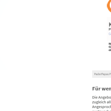
PaderPapas P
Für we
Die Angebo
zugleich al
Angesproche