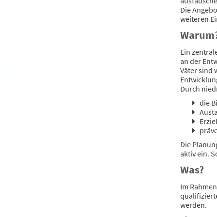
austausch
Die Angebo
weiteren Ei
Warum
Ein zentral
an der Entw
Väter sind 
Entwicklung
Durch nied
die B
Austa
Erzi
präve
Die Planun
aktiv ein.
Was?
Im Rahmen 
qualifizier
werden.