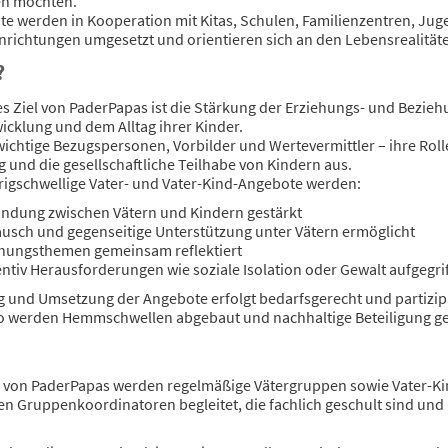
en möchten.
te werden in Kooperation mit Kitas, Schulen, Familienzentren, Jug
nrichtungen umgesetzt und orientieren sich an den Lebensrealitäten
?
es Ziel von PaderPapas ist die Stärkung der Erziehungs- und Bezie
icklung und dem Alltag ihrer Kinder.
wichtige Bezugspersonen, Vorbilder und Wertevermittler – ihre Roll
 und die gesellschaftliche Teilhabe von Kindern aus.
rigschwellige Vater- und Vater-Kind-Angebote werden:
indung zwischen Vätern und Kindern gestärkt
usch und gegenseitige Unterstützung unter Vätern ermöglicht
ehungsthemen gemeinsam reflektiert
ntiv Herausforderungen wie soziale Isolation oder Gewalt aufgegri
g und Umsetzung der Angebote erfolgt bedarfsgerecht und partizipa
 So werden Hemmschwellen abgebaut und nachhaltige Beteiligung ge
von PaderPapas werden regelmäßige Vätergruppen sowie Vater-Kin
ten Gruppenkoordinatoren begleitet, die fachlich geschult sind un