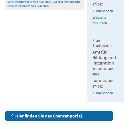
Chancenportal Vielfalt Kreis Paderborn - Das neue Internetportal
874642
für die Menschen im Kreis Paderborn
E-Mail senden
Webseite
besuchen
Frau
Trautmann
Amt für
Bildung und
Integration
Tel.
05251 308-
4662
Fax
05251 308-
874662
E-Mail senden
Hier finden Sie das Chancenportal.