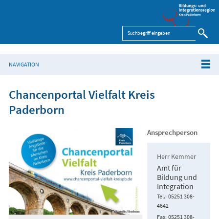
NAVIGATION
Chancenportal Vielfalt Kreis
Paderborn
Ansprechperson
Herr Kemmer
Amt für
Bildung und
Integration
Tel.
05251 308-
4642
Fax
05251 308-