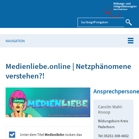
NAVIGATION
Medienliebe.online | Netzphänomene
verstehen?!
Ansprechperson
Carolin Wahl-
Knoop
Bildungsbüro Kreis
Paderborn
Unter dem Titel
Medienliebe
rücken das
Tel: 05251-308-4602