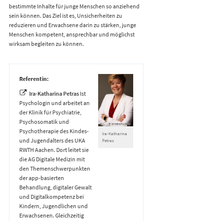
bestimmte Inhalte für junge Menschen so anziehend
sein können. Das Ziel ist es, Unsicherheiten zu
reduzieren und Erwachsene darin zu stärken, junge
Menschen kompetent, ansprechbar und möglichst
wirksam begleiten zu können.
Referentin:
Ira-Katharina Petras
Ist
Psychologin und arbeitet an
der Klinik für Psychiatrie,
Psychosomatik und
Psychotherapie des Kindes-
Ira-Katharina
und Jugendalters des UKA
Petras
RWTH Aachen. Dort leitet sie
die AG Digitale Medizin mit
den Themenschwerpunkten
der app-basierten
Behandlung, digitaler Gewalt
und Digitalkompetenz bei
Kindern, Jugendlichen und
Erwachsenen. Gleichzeitig