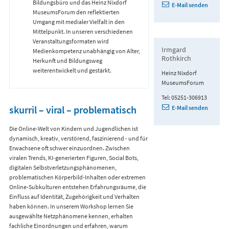
Bildungsbüro und das Heinz Nixdorf
E-Mail senden
MuseumsForum den reflektierten
Umgang mit medialer Vielfalt in den
Mittelpunkt. In unseren verschiedenen
Veranstaltungsformaten wird
Irmgard
Medienkompetenz unabhängig von Alter,
Rothkirch
Herkunft und Bildungsweg
weiterentwickelt und gestärkt.
Heinz Nixdorf
MuseumsForum
Tel: 05251-306913
skurril – viral – problematisch
E-Mail senden
Die Online-Welt von Kindern und Jugendlichen ist
dynamisch, kreativ, verstörend, faszinierend - und für
Erwachsene oft schwer einzuordnen. Zwischen
viralen Trends, KI-generierten Figuren, Social Bots,
digitalen Selbstverletzungsphänomenen,
problematischen Körperbild-Inhalten oder extremen
Online-Subkulturen entstehen Erfahrungsräume, die
Einfluss auf Identität, Zugehörigkeit und Verhalten
haben können. In unserem Workshop lernen Sie
ausgewählte Netzphänomene kennen, erhalten
fachliche Einordnungen und erfahren, warum