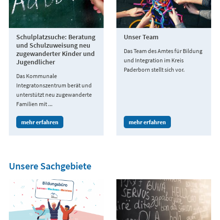
Schulplatzsuche: Beratung
Unser Team
und Schulzuweisung neu
Das Team des Amtes für Bildung
zugewanderter Kinder und
und Integration im Kreis
Jugendlicher
Paderborn stellt sich vor.
Das Kommunale
Integratonszentrum berät und
unterstützt neu zugewanderte
Familien mit ...
mehr erfahren
mehr erfahren
Unsere Sachgebiete