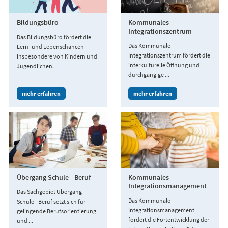
Bildungsbüro
Kommunales
Integrationszentrum
Das Bildungsbüro fördert die
Das Kommunale
Lern- und Lebenschancen
Integrationszentrum fördert die
insbesondere von Kindern und
interkulturelle Öffnung und
Jugendlichen.
durchgängige ...
mehr erfahren
mehr erfahren
Übergang Schule - Beruf
Kommunales
Integrationsmanagement
Das Sachgebiet Übergang
Das Kommunale
Schule - Beruf setzt sich für
Integrationsmanagement
gelingende Berufsorientierung
fördert die Fortentwicklung der
und ...