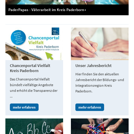
PaderPapas - Väterarbeit im Kreis Paderborn
Chancenportal Vielfalt
Unser Jahresbericht
Kreis Paderborn
Hier finden Sie den aktuellen
Das Chancenportal Vielfalt
Jahresbericht der Bildungs- und
bündelt vielfältige Angebote
Integrationsregion Kreis
und erhöht die Transparenz der
Paderborn.
...
mehr erfahren
mehr erfahren