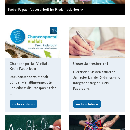
PaderPapas - Väterarbeit im Kreis Paderborn
Chancenportal Vielfalt
Unser Jahresbericht
Kreis Paderborn
Hier finden Sie den aktuellen
Das Chancenportal Vielfalt
Jahresbericht der Bildungs- und
bündelt vielfältige Angebote
Integrationsregion Kreis
und erhöht die Transparenz der
Paderborn.
...
mehr erfahren
mehr erfahren