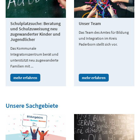
Schulplatzsuche: Beratung
Unser Team
und Schulzuweisung neu
Das Team des Amtes für Bildung
zugewanderter Kinder und
und Integration im Kreis
Jugendlicher
Paderborn stellt sich vor.
Das Kommunale
Integratonszentrum berät und
unterstützt neu zugewanderte
Familien mit ...
mehr erfahren
mehr erfahren
Unsere Sachgebiete