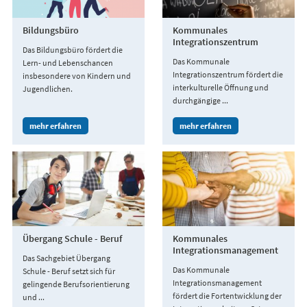
Bildungsbüro
Kommunales
Integrationszentrum
Das Bildungsbüro fördert die
Das Kommunale
Lern- und Lebenschancen
Integrationszentrum fördert die
insbesondere von Kindern und
interkulturelle Öffnung und
Jugendlichen.
durchgängige ...
mehr erfahren
mehr erfahren
Übergang Schule - Beruf
Kommunales
Integrationsmanagement
Das Sachgebiet Übergang
Das Kommunale
Schule - Beruf setzt sich für
Integrationsmanagement
gelingende Berufsorientierung
fördert die Fortentwicklung der
und ...